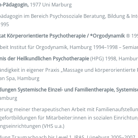
-Pädagogin,
1977 Uni Marburg
pädagogin im Bereich Psychosoziale Beratung, Bildung & I
1995
ikat Körperorientierte Psychotherapie / *Orgodynamik
® 199
eit Institut für Orgodynamik, Hamburg 1994–1998 – Semia
nis der Heilkundlichen Psychotherapie
(HPG) 1998, Hambur
ändigkeit in eigener Praxis „Massage und körperorientierte
an Spa, Hamburg
dungen Systemische Einzel- und Familientherapie, Systemis
Hamburg
erung meiner therapeutischen Arbeit mit Familienaufstellu
efortbildungen für Mitarbeiter:innen in sozialen Einrichtun
ungseinrichtungen (VHS u.a.)
dung Traumachoach bis Level 1, IPAS, Lüneburg 2005–2007