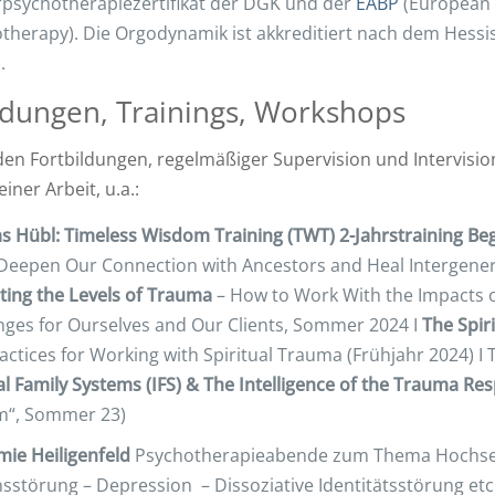
psychotherapiezertifikat der DGK und der
EABP
(European 
therapy). Die Orgodynamik ist akkreditiert nach dem Hess
.
ldungen, Trainings, Workshops
den Fortbildungen, regelmäßiger Supervision und Intervision
iner Arbeit, u.a.:
 Hübl: Timeless Wisdom Training (TWT) 2-Jahrstraining Beg
Deepen Our Connection with Ancestors and Heal Intergene
ting the Levels of Trauma
– How to Work With the Impacts of
nges for Ourselves and Our Clients, Sommer 2024 I
The Spir
actices for Working with Spiritual Trauma (Frühjahr 2024) I
al Family Systems (IFS) & The Intelligence of the Trauma Res
m“, Sommer 23)
ie Heiligenfeld
Psychotherapieabende zum Thema Hochsensi
sstörung – Depression – Dissoziative Identitätsstörung etc.