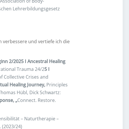
Association of Body-
ischen Lehrerbildungsgesetz
 verbessere und vertiefe ich die
inn 2/2025 I Ancestral Healing
rational Trauma 24/2
5 I
 Collective Crises and
itual Healing Journey,
Principles
 Thomas Hübl, Dick Schwartz:
ponse, „
Connect. Restore.
bilität – Naturtherapie –
 (2023/24)