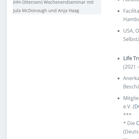
(HH-Ottensen) Wochenendseminar mit
Jula McDonough und Anja Haag
Facili
Hambu
USA, O
Selbst
Life T
(2021 
Anerka
Beschä
Mitgli
e.V. (
D
***
* Die
O
(Deuts