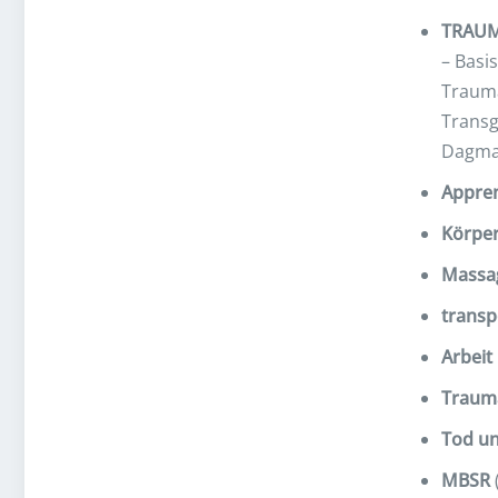
TRAU
– Basi
Trauma
Transg
Dagmar
Appren
Körper
Massa
transp
Arbeit
Traum
Tod un
MBSR