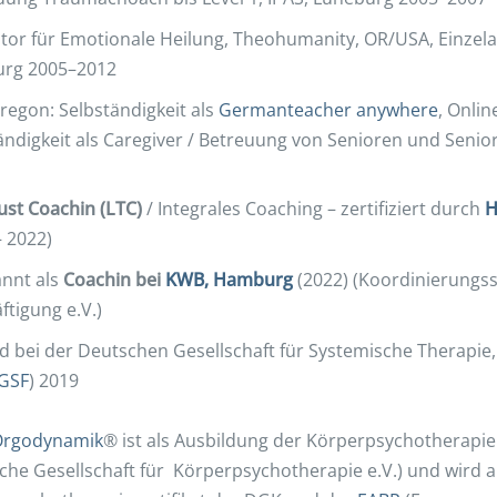
tator für Emotionale Heilung, Theohumanity, OR/USA, Einze
rg 2005–2012
regon: Selbständigkeit als
Germanteacher anywhere
, Onli
ändigkeit als Caregiver / Betreuung von Senioren und Seni
rust Coachin (LTC)
/ Integrales Coaching – zertifiziert durch
– 2022)
nnt als
Coachin bei
KWB, Hamburg
(2022) (Koordinierungss
ftigung e.V.)
ed bei der Deutschen Gesellschaft für Systemische Therapie
GSF
) 2019
rgodynamik
® ist als Ausbildung der Körperpsychotherapie
che Gesellschaft für Körperpsychotherapie e.V.) und wird 