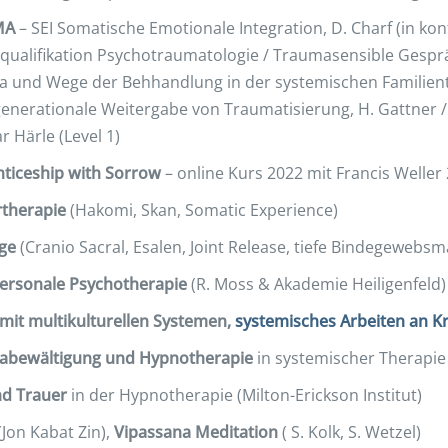
MA
– SEI Somatische Emotionale Integration, D. Charf (in kon
squalifikation Psychotraumatologie / Traumasensible Gesprä
 und Wege der Behhandlung in der systemischen Familienth
enerationale Weitergabe von Traumatisierung, H. Gattner /
 Härle (Level 1)
ticeship with Sorrow
– online Kurs 2022 mit Francis Welle
therapie
(Hakomi, Skan, Somatic Experience)
ge
(Cranio Sacral, Esalen, Joint Release, tiefe Bindegewebs
ersonale Psychotherapie
(R. Moss & Akademie Heiligenfeld)
 mit multikulturellen Systemen,
systemisches Arbeiten an Kr
abewältigung und Hypnotherapie
in systemischer Therapie
d Trauer
in der Hypnotherapie (Milton-Erickson Institut)
(Jon Kabat Zin),
Vipassana
Meditation
( S. Kolk, S. Wetzel)