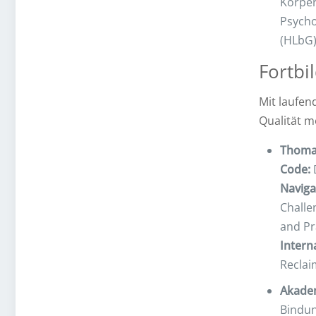
Körper
Psycho
(HLbG)
Fortbi
Mit laufen
Qualität me
Thomas
Code:
Naviga
Challe
and Pr
Intern
Reclai
Akadem
Bindun