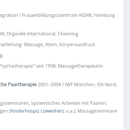
ntegration / Frauenbildungzszentrum AIZAN, Hamburg
4, Orgoville International, Chieming
narleitung: Massage, Atem, Körperausdruck
g
 Psychotherapie“ seit 1998; Massagetherapeutin
che Paartherapie
2001–2004 / IWF München, ISA Nord,
ngsseminaren, systemisches Arbeiten mit Paaren;
gen (
Kinderhospiz Löwenherz
u.a.), Massageseminare